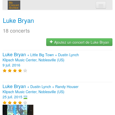
My
Concert
Archive
mes concerts
Luke Bryan
connexion
18 concerts
Ajoutez un concert de Luke Bryan
Luke Bryan
+
Little Big Town
+
Dustin Lynch
Klipsch Music Center, Noblesville (US)
9 juil. 2016
Luke Bryan
+
Dustin Lynch
+
Randy Houser
Klipsch Music Center, Noblesville (US)
25 juil. 2015