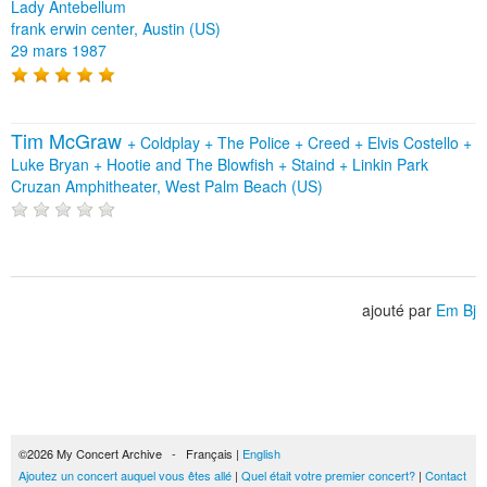
Lady Antebellum
frank erwin center, Austin (US)
29 mars 1987
Tim McGraw
+
Coldplay
+
The Police
+
Creed
+
Elvis Costello
+
Luke Bryan
+
Hootie and The Blowfish
+
Staind
+
Linkin Park
Cruzan Amphitheater, West Palm Beach (US)
ajouté par
Em Bj
©2026 My Concert Archive - Français |
English
Ajoutez un concert auquel vous êtes allé
|
Quel était votre premier concert?
|
Contact