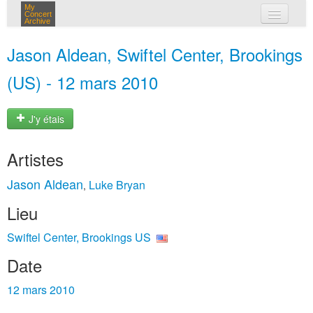
My
Concert
Archive
mes concerts
Jason Aldean, Swiftel Center, Brookings
connexion
(US) - 12 mars 2010
J'y étais
Artistes
Jason Aldean
Luke Bryan
,
Lieu
Swiftel Center, Brookings US
Date
12 mars 2010