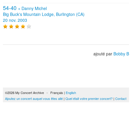
54-40
+
Danny Michel
Big Buck's Mountain Lodge, Burlington (CA)
20 nov. 2003
ajouté par
Bobby B
©2026 My Concert Archive - Français |
English
Ajoutez un concert auquel vous êtes allé
|
Quel était votre premier concert?
|
Contact
51693 concerts de 1969 à 2027
Conditions générales d'utilisation
|
Privacy policy
| Ce contenu est mis à disposition
sous un
contrat Creative Commons