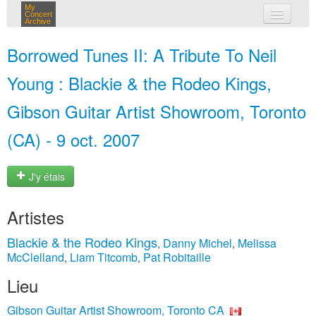
My
Concert
Archive
mes concerts
Borrowed Tunes II: A Tribute To Neil
connexion
Young : Blackie & the Rodeo Kings,
Gibson Guitar Artist Showroom, Toronto
(CA) - 9 oct. 2007
J'y étais
Artistes
Blackie & the Rodeo Kings
Danny Michel
Melissa
,
,
McClelland
Liam Titcomb
Pat Robitaille
,
,
Lieu
Gibson Guitar Artist Showroom, Toronto CA