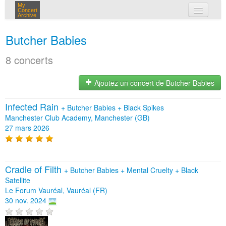
My
Concert
Archive
mes concerts
Butcher Babies
connexion
8 concerts
Ajoutez un concert de Butcher Babies
Infected Rain
+
Butcher Babies
+
Black Spikes
Manchester Club Academy, Manchester (GB)
27 mars 2026
Cradle of Filth
+
Butcher Babies
+
Mental Cruelty
+
Black
Satellite
Le Forum Vauréal, Vauréal (FR)
30 nov. 2024