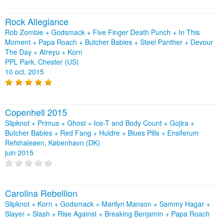
Rock Allegiance
Rob Zombie + Godsmack + Five Finger Death Punch + In This
Moment + Papa Roach + Butcher Babies + Steel Panther + Devour
The Day + Atreyu + Korn
PPL Park, Chester (US)
10 oct. 2015
Copenhell 2015
Slipknot + Primus + Ghost + Ice-T and Body Count + Gojira +
Butcher Babies + Red Fang + Huldre + Blues Pills + Ensiferum
Refshaleøen, København (DK)
juin 2015
Carolina Rebellion
Slipknot + Korn + Godsmack + Marilyn Manson + Sammy Hagar +
Slayer + Slash + Rise Against + Breaking Benjamin + Papa Roach