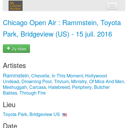
My
Concert
Archive
mes concerts
Chicago Open Air : Rammstein, Toyota
connexion
Park, Bridgeview (US) - 15 juil. 2016
J'y étais
Artistes
Rammstein
Chevelle
In This Moment
Hollywood
,
,
,
Undead
Drowning Pool
Trivium
Ministry
Of Mice And Men
,
,
,
,
,
Meshuggah
Carcass
Hatebreed
Periphery
Butcher
,
,
,
,
Babies
Through Fire
,
Lieu
Toyota Park, Bridgeview US
Date