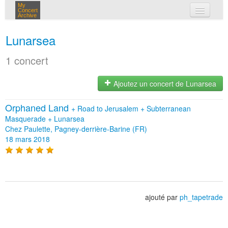
My
Concert
Archive
mes concerts
Lunarsea
connexion
1 concert
Ajoutez un concert de Lunarsea
Orphaned Land
+
Road to Jerusalem
+
Subterranean
Masquerade
+
Lunarsea
Chez Paulette, Pagney-derrière-Barine (FR)
18 mars 2018
ajouté par
ph_tapetrade