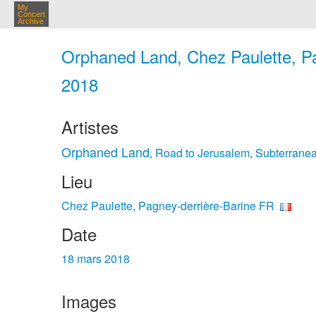
My
Concert
Archive
Orphaned Land, Chez Paulette, Pa
2018
Artistes
Orphaned Land
Road to Jerusalem
Subterrane
,
,
Lieu
Chez Paulette, Pagney-derrière-Barine FR
Date
18 mars 2018
Images