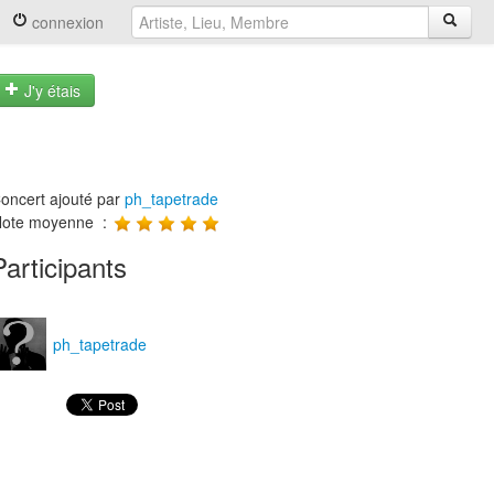
connexion
J'y étais
oncert ajouté par
ph_tapetrade
ote moyenne :
Participants
ph_tapetrade