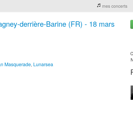
mes concerts
gney-derrière-Barine (FR) - 18 mars
C
N
an Masquerade
Lunarsea
,