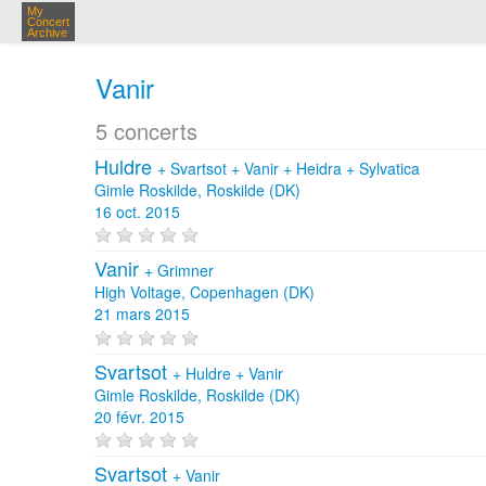
My
Concert
Archive
Vanir
5 concerts
Huldre
+
Svartsot
+
Vanir
+
Heidra
+
Sylvatica
Gimle Roskilde, Roskilde (DK)
16 oct. 2015
Vanir
+
Grimner
High Voltage, Copenhagen (DK)
21 mars 2015
Svartsot
+
Huldre
+
Vanir
Gimle Roskilde, Roskilde (DK)
20 févr. 2015
Svartsot
+
Vanir