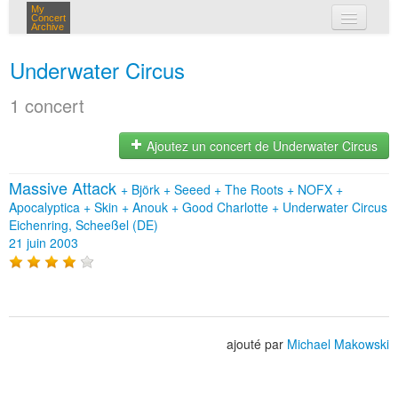
My
Concert
Archive
mes concerts
Underwater Circus
connexion
1 concert
Ajoutez un concert de Underwater Circus
Massive Attack
+
Björk
+
Seeed
+
The Roots
+
NOFX
+
Apocalyptica
+
Skin
+
Anouk
+
Good Charlotte
+
Underwater Circus
Eichenring, Scheeßel (DE)
21 juin 2003
ajouté par
Michael Makowski