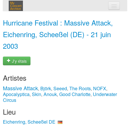
My
Concert
Archive
mes concerts
Hurricane Festival : Massive Attack,
connexion
Eichenring, Scheeßel (DE) - 21 juin
2003
J'y étais
Artistes
Massive Attack
Björk
Seeed
The Roots
NOFX
,
,
,
,
,
Apocalyptica
Skin
Anouk
Good Charlotte
Underwater
,
,
,
,
Circus
Lieu
Eichenring, Scheeßel DE