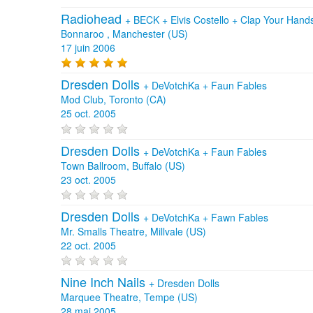
Radiohead
+
BECK
+
Elvis Costello
+
Clap Your Hand
Bonnaroo , Manchester (US)
17 juin 2006
Dresden Dolls
+
DeVotchKa
+
Faun Fables
Mod Club, Toronto (CA)
25 oct. 2005
Dresden Dolls
+
DeVotchKa
+
Faun Fables
Town Ballroom, Buffalo (US)
23 oct. 2005
Dresden Dolls
+
DeVotchKa
+
Fawn Fables
Mr. Smalls Theatre, Millvale (US)
22 oct. 2005
Nine Inch Nails
+
Dresden Dolls
Marquee Theatre, Tempe (US)
28 mai 2005