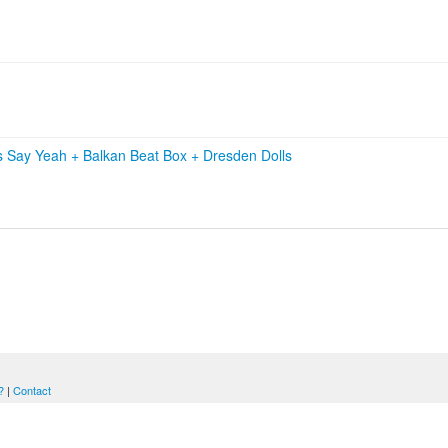
s Say Yeah
+
Balkan Beat Box
+
Dresden Dolls
?
|
Contact