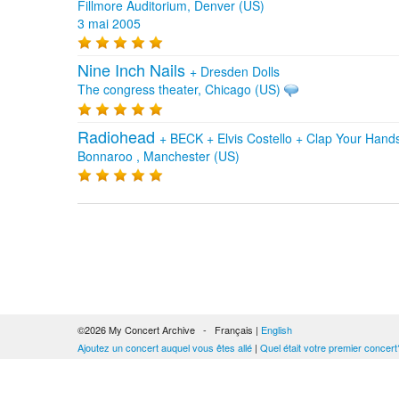
Fillmore Auditorium, Denver (US)
3 mai 2005
Nine Inch Nails
+
Dresden Dolls
The congress theater, Chicago (US)
Radiohead
+
BECK
+
Elvis Costello
+
Clap Your Hand
Bonnaroo , Manchester (US)
©2026 My Concert Archive - Français |
English
Ajoutez un concert auquel vous êtes allé
|
Quel était votre premier concert
51693 concerts de 1969 à 2027