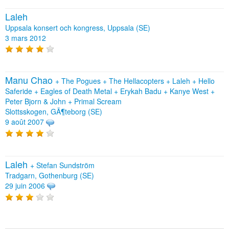
Laleh
Uppsala konsert och kongress, Uppsala (SE)
3 mars 2012
Manu Chao
+
The Pogues
+
The Hellacopters
+
Laleh
+
Hello
Saferide
+
Eagles of Death Metal
+
Erykah Badu
+
Kanye West
+
Peter Bjorn & John
+
Primal Scream
Slottsskogen, GÃ¶teborg (SE)
9 août 2007
Laleh
+
Stefan Sundström
Tradgarn, Gothenburg (SE)
29 juin 2006