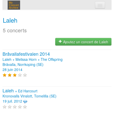
My
Concert
Archive
mes concerts
Laleh
connexion
5 concerts
Ajoutez un concert de Laleh
Bråvallafestivalen 2014
Laleh + Melissa Horn + The Offspring
Bråvalla, Norrkoping (SE)
28 juin 2014
Laleh
+
Ed Harcourt
Kronovalls Vinslott, Tomelilla (SE)
19 juil. 2012