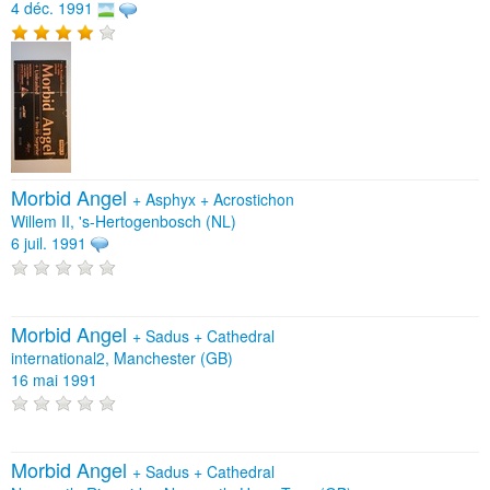
4 déc. 1991
Morbid Angel
+
Asphyx
+
Acrostichon
Willem II, 's-Hertogenbosch (NL)
6 juil. 1991
Morbid Angel
+
Sadus
+
Cathedral
international2, Manchester (GB)
16 mai 1991
Morbid Angel
+
Sadus
+
Cathedral