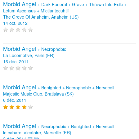
Morbid Angel
+
Dark Funeral
+
Grave
+
Thrown Into Exile
+
Letum Ascensus
+
Mictlantecuhtli
The Grove Of Anaheim, Anaheim (US)
14 oct. 2012
Morbid Angel
+
Necrophobic
La Locomotive, Paris (FR)
16 déc. 2011
Morbid Angel
+
Benighted
+
Necrophobic
+
Nervecell
Majestic Music Club, Bratislava (SK)
6 déc. 2011
Morbid Angel
+
Necrophobic
+
Benighted
+
Nervecell
le cabaret aleatoire, Marseille (FR)
2 déc. 2011