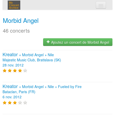
My
Concert
Archive
mes concerts
Morbid Angel
connexion
46 concerts
Ajoutez un concert de Morbid Angel
Kreator
+
Morbid Angel
+
Nile
Majestic Music Club, Bratislava (SK)
28 nov. 2012
Kreator
+
Morbid Angel
+
Nile
+
Fueled by Fire
Bataclan, Paris (FR)
6 nov. 2012