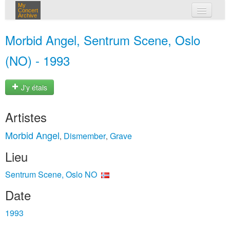
My
Concert
Archive
mes concerts
Morbid Angel, Sentrum Scene, Oslo
connexion
(NO) - 1993
J'y étais
Artistes
Morbid Angel
Dismember
Grave
,
,
Lieu
Sentrum Scene, Oslo NO
Date
1993