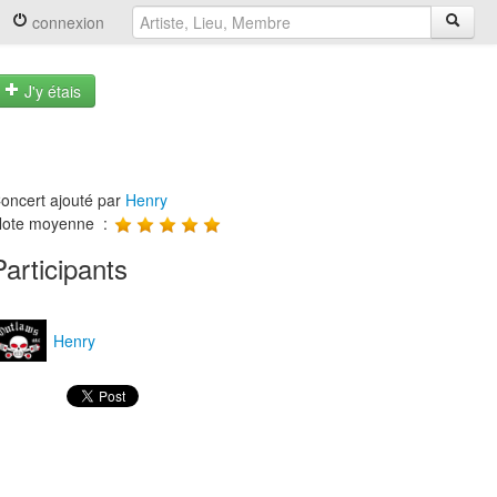
connexion
J'y étais
oncert ajouté par
Henry
ote moyenne :
Participants
Henry