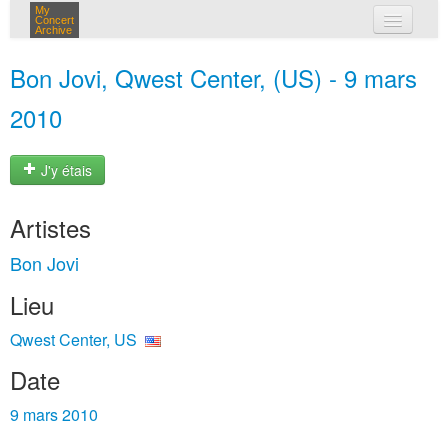
My
Concert
Archive
mes concerts
Bon Jovi, Qwest Center, (US) - 9 mars
connexion
2010
J'y étais
Artistes
Bon Jovi
Lieu
Qwest Center, US
Date
9 mars 2010