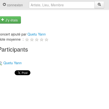
connexion
J'y étais
oncert ajouté par
Quetu Yann
ote moyenne :
Participants
Quetu Yann