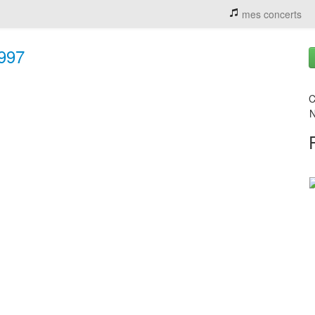
mes concerts
1997
C
N