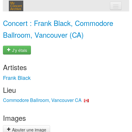
My
Concert
Archive
mes concerts
Concert : Frank Black, Commodore
connexion
Ballroom, Vancouver (CA)
J'y étais
Artistes
Frank Black
Lieu
Commodore Ballroom, Vancouver CA
Images
Ajouter une image