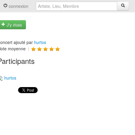
connexion
J'y étais
oncert ajouté par
hurtos
ote moyenne :
Participants
hurtos