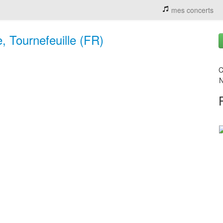
mes concerts
e, Tournefeuille (FR)
C
N