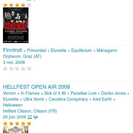
Finntroll
+
Primordial
+
Eluveitie
+
Equilibrium
+
Månegarm
Orpheum, Graz (AT)
3 nov. 2008
HELLFEST OPEN AIR 2008
Venom + In Flames + Sick of It All + Paradise Lost + Danko Jones +
Eluveitie + Ultra Vomit + Cavalera Conspiracy + Iced Earth +
Helloween
hellfest Clisson, Clisson (FR)
20 juin 2008