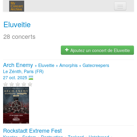
My
Concert
Archive
mes concerts
Eluveitie
connexion
28 concerts
Ajoutez un concert de Eluveitie
Arch Enemy
+
Eluveitie
+
Amorphis
+
Gatecreepers
Le Zénith, Paris (FR)
27 oct. 2025
Rockstadt Extreme Fest
Kreator + Sodom + Destruction + Tankard + Hatebreed +