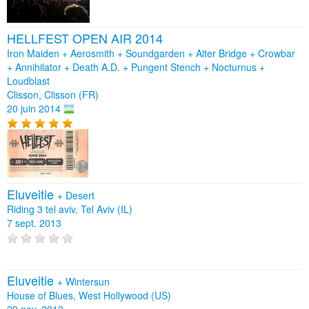
HELLFEST OPEN AIR 2014
Iron Maiden + Aerosmith + Soundgarden + Alter Bridge + Crowbar
+ Annihilator + Death A.D. + Pungent Stench + Nocturnus +
Loudblast
Clisson, Clisson (FR)
20 juin 2014
Eluveitie
+
Desert
Riding 3 tel aviv, Tel Aviv (IL)
7 sept. 2013
Eluveitie
+
Wintersun
House of Blues, West Hollywood (US)
29 nov. 2012