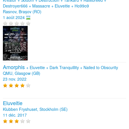
Destroyer666 + Massacre + Eluveitie + Ho99o9
Rasnov, Brașov (RO)
1 août 2024
Amorphis
+
Eluveitie
+
Dark Tranquillity
+
Nailed to Obscurity
QMU, Glasgow (GB)
23 nov. 2022
Eluveitie
Klubben Fryshuset, Stockholm (SE)
11 déc. 2017