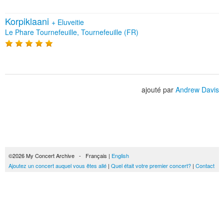
Korpiklaani
+
Eluveitie
Le Phare Tournefeuille, Tournefeuille (FR)
ajouté par
Andrew Davis
©2026 My Concert Archive - Français |
English
Ajoutez un concert auquel vous êtes allé
|
Quel était votre premier concert?
|
Contact
51690 concerts de 1969 à 2027
Conditions générales d'utilisation
|
Privacy policy
| Ce contenu est mis à disposition
sous un
contrat Creative Commons