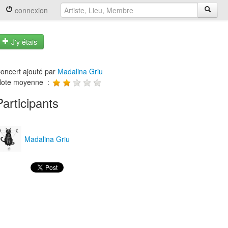
connexion
J'y étais
oncert ajouté par
Madalina Griu
ote moyenne :
Participants
Madalina Griu