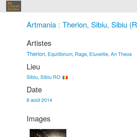
My
Concert
Archive
Artmania : Therion, Sibiu, Sibiu (
Artistes
Therion
Equilibrium
Rage
Eluveitie
An Theos
,
,
,
,
Lieu
Sibiu, Sibiu RO
Date
8 août 2014
Images