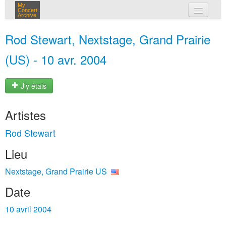
My
Concert
Archive
mes concerts
Rod Stewart, Nextstage, Grand Prairie
connexion
(US) - 10 avr. 2004
J'y étais
Artistes
Rod Stewart
Lieu
Nextstage, Grand Prairie US
Date
10 avril 2004