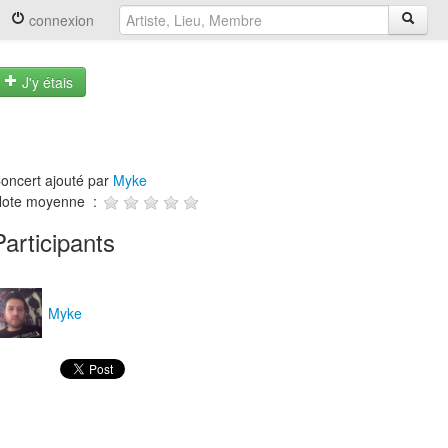
connexion
J'y étais
oncert ajouté par
Myke
ote moyenne :
Participants
Myke