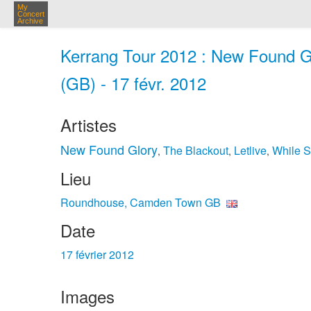
My
Concert
Archive
Kerrang Tour 2012 : New Found 
(GB) - 17 févr. 2012
Artistes
New Found Glory
The Blackout
Letlive
While S
,
,
,
Lieu
Roundhouse, Camden Town GB
Date
17 février 2012
Images