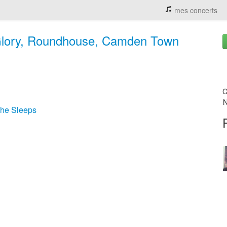
mes concerts
Glory, Roundhouse, Camden Town
C
N
he Sleeps