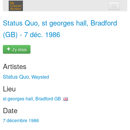
My
Concert
Archive
mes concerts
Status Quo, st georges hall, Bradford
connexion
(GB) - 7 déc. 1986
J'y étais
Artistes
Status Quo
Waysted
,
Lieu
st georges hall, Bradford GB
Date
7 décembre 1986