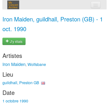
My
Concert
Archive
mes concerts
Iron Maiden, guildhall, Preston (GB) - 1
connexion
oct. 1990
J'y étais
Artistes
Iron Maiden
Wolfsbane
,
Lieu
guildhall, Preston GB
Date
1 octobre 1990