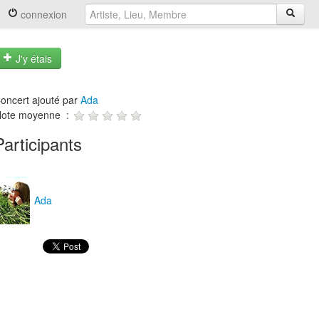
connexion
J'y étais
oncert ajouté par
Ada
ote moyenne :
Participants
Ada