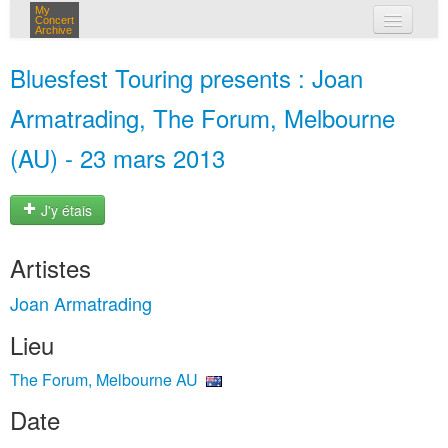
My
Concert
Archive
mes concerts
Bluesfest Touring presents : Joan
connexion
Armatrading, The Forum, Melbourne
(AU) - 23 mars 2013
J'y étais
Artistes
Joan Armatrading
Lieu
The Forum, Melbourne AU
Date