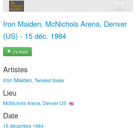
My
Concert
Archive
mes concerts
Iron Maiden, McNichols Arena, Denver
connexion
(US) - 15 déc. 1984
J'y étais
Artistes
Iron Maiden
Twisted Sister
,
Lieu
McNichols Arena, Denver US
Date
15 décembre 1984