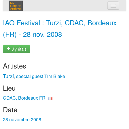
My
Concert
Archive
mes concerts
IAO Festival : Turzi, CDAC, Bordeaux
connexion
(FR) - 28 nov. 2008
J'y étais
Artistes
Turzi
special guest Tim Blake
,
Lieu
CDAC, Bordeaux FR
Date
28 novembre 2008