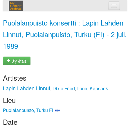
My
Concert
Archive
mes concerts
Puolalanpuisto konsertti : Lapin Lahden
connexion
Linnut, Puolalanpuisto, Turku (FI) - 2 juil.
1989
J'y étais
Artistes
Lapin Lahden Linnut
Dixie Fried
Ilona
Kapsaek
,
,
,
Lieu
Puolalanpuisto, Turku FI
Date