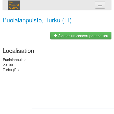
My
Concert
Archive
mes concerts
Puolalanpuisto, Turku (FI)
connexion
Ajoutez un concert pour ce lieu
Localisation
Puolalanpuisto
20100
Turku (FI)