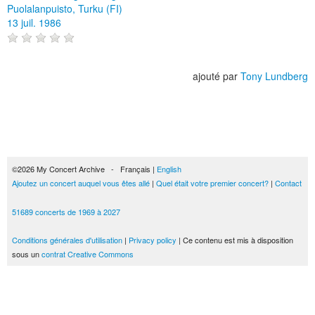
Puolalanpuisto, Turku (FI)
13 juil. 1986
ajouté par
Tony Lundberg
©2026 My Concert Archive - Français |
English
Ajoutez un concert auquel vous êtes allé
|
Quel était votre premier concert?
|
Contact
51689 concerts de 1969 à 2027
Conditions générales d'utilisation
|
Privacy policy
| Ce contenu est mis à disposition
sous un
contrat Creative Commons