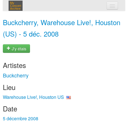
My
Concert
Archive
mes concerts
Buckcherry, Warehouse Live!, Houston
connexion
(US) - 5 déc. 2008
J'y étais
Artistes
Buckcherry
Lieu
Warehouse Live!, Houston US
Date
5 décembre 2008