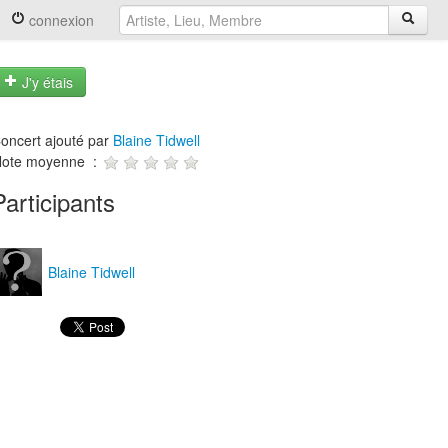
connexion
J'y étais
oncert ajouté par
Blaine Tidwell
ote moyenne :
Participants
Blaine Tidwell