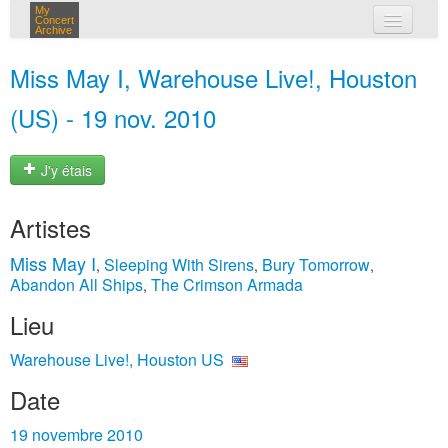
My
Concert
Archive
mes concerts
Miss May I, Warehouse Live!, Houston
connexion
(US) - 19 nov. 2010
J'y étais
Artistes
Miss May I
Sleeping With Sirens
Bury Tomorrow
,
,
,
Abandon All Ships
The Crimson Armada
,
Lieu
Warehouse Live!, Houston US
Date
19 novembre 2010