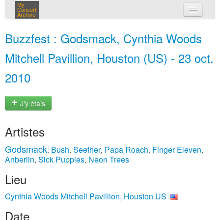
My
Concert
Archive
mes concerts
Buzzfest : Godsmack, Cynthia Woods
connexion
Mitchell Pavillion, Houston (US) - 23 oct.
2010
J'y étais
Artistes
Godsmack
Bush
Seether
Papa Roach
Finger Eleven
,
,
,
,
,
Anberlin
Sick Puppies
Neon Trees
,
,
Lieu
Cynthia Woods Mitchell Pavillion, Houston US
Date