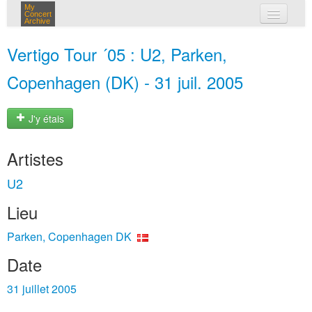
My
Concert
Archive
mes concerts
Vertigo Tour ´05 : U2, Parken,
connexion
Copenhagen (DK) - 31 juil. 2005
J'y étais
Artistes
U2
Lieu
Parken, Copenhagen DK
Date
31 juillet 2005