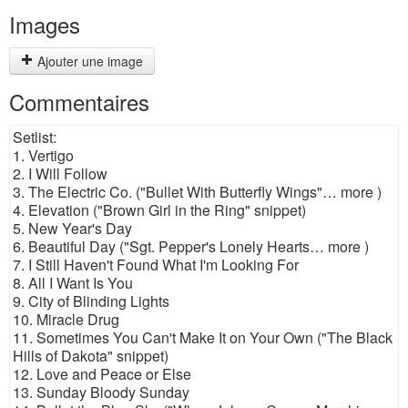
Images
Ajouter une image
Commentaires
Setlist:
1. Vertigo
2. I Will Follow
3. The Electric Co. ("Bullet With Butterfly Wings"… more )
4. Elevation ("Brown Girl in the Ring" snippet)
5. New Year's Day
6. Beautiful Day ("Sgt. Pepper's Lonely Hearts… more )
7. I Still Haven't Found What I'm Looking For
8. All I Want Is You
9. City of Blinding Lights
10. Miracle Drug
11. Sometimes You Can't Make It on Your Own ("The Black
Hills of Dakota" snippet)
12. Love and Peace or Else
13. Sunday Bloody Sunday