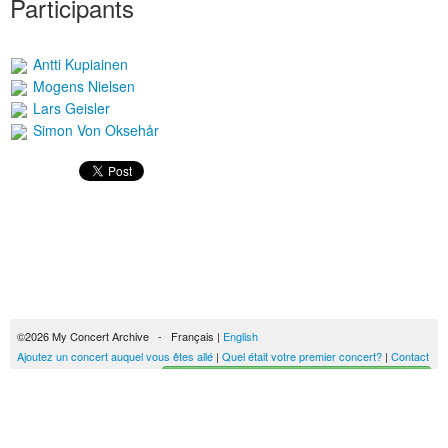
Participants
Antti Kupiainen
Mogens Nielsen
Lars Geisler
Simon Von Oksehår
©2026 My Concert Archive - Français |
English
Ajoutez un concert auquel vous êtes allé
|
Quel était votre premier concert?
|
Contact
Créez votre historique des concerts
51690 concerts de 1969 à 2027