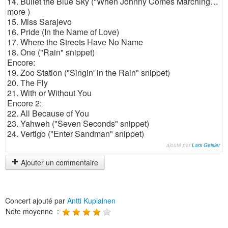
14. Bullet the Blue Sky ("When Johnny Comes Marching…
more )
15. Miss Sarajevo
16. Pride (In the Name of Love)
17. Where the Streets Have No Name
18. One ("Rain" snippet)
Encore:
19. Zoo Station ("Singin' in the Rain" snippet)
20. The Fly
21. With or Without You
Encore 2:
22. All Because of You
23. Yahweh ("Seven Seconds" snippet)
24. Vertigo ("Enter Sandman" snippet)
ajouté par
Lars Geisler
Ajouter un commentaire
Concert ajouté par
Antti Kupiainen
Note moyenne :