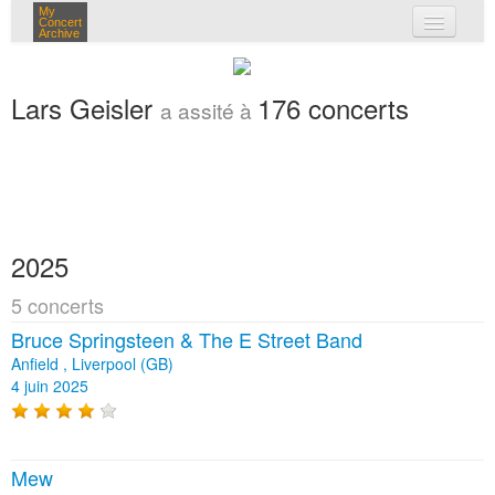
My
Concert
Archive
mes concerts
Lars Geisler
176 concerts
a assité à
connexion
2025
5 concerts
Bruce Springsteen & The E Street Band
Anfield , Liverpool (GB)
4 juin 2025
Mew