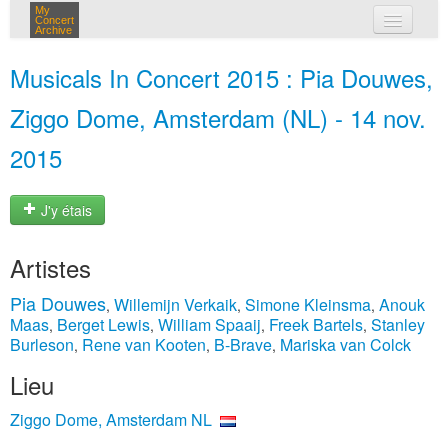
My
Concert
Archive
mes concerts
Musicals In Concert 2015 : Pia Douwes,
connexion
Ziggo Dome, Amsterdam (NL) - 14 nov.
2015
J'y étais
Artistes
Pia Douwes
Willemijn Verkaik
Simone Kleinsma
Anouk
,
,
,
Maas
Berget Lewis
William Spaaij
Freek Bartels
Stanley
,
,
,
,
Burleson
Rene van Kooten
B-Brave
Mariska van Colck
,
,
,
Lieu
Ziggo Dome, Amsterdam NL