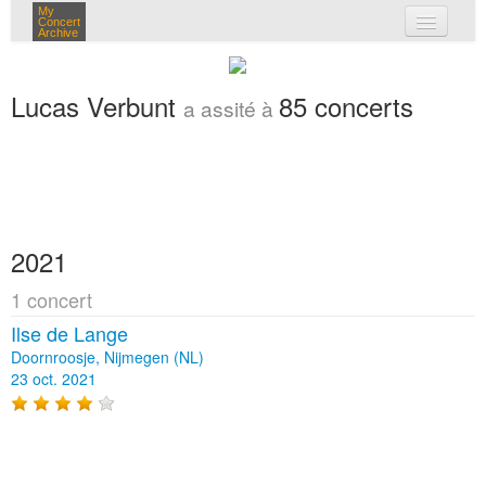
My
Concert
Archive
mes concerts
Lucas Verbunt
85 concerts
a assité à
connexion
2021
1 concert
Ilse de Lange
Doornroosje, Nijmegen (NL)
23 oct. 2021