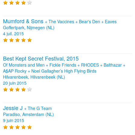
Mumford & Sons
+
The Vaccines
+
Bear's Den
+
Eaves
Goffertpark, Nijmegen (NL)
4 juil. 2015
Best Kept Secret Festival, 2015
Of Monsters and Men + Fickle Friends + RHODES + Balthazar +
A$AP Rocky + Noel Gallagher’s High Flying Birds
Hilvarenbeek, Hilvarenbeek (NL)
20 juin 2015
Jessie J
+
The G Team
Paradiso, Amsterdam (NL)
9 juin 2015