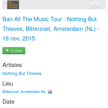
My
Concert
Archive
mes concerts
Ban All The Music Tour : Nothing But
connexion
Thieves, Bitterzoet, Amsterdam (NL) -
18 nov. 2015
J'y étais
Artistes
Nothing But Thieves
Lieu
Bitterzoet, Amsterdam NL
Date