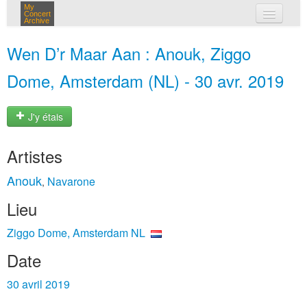
My
Concert
Archive
mes concerts
Wen D’r Maar Aan : Anouk, Ziggo
connexion
Dome, Amsterdam (NL) - 30 avr. 2019
J'y étais
Artistes
Anouk
Navarone
,
Lieu
Ziggo Dome, Amsterdam NL
Date
30 avril 2019