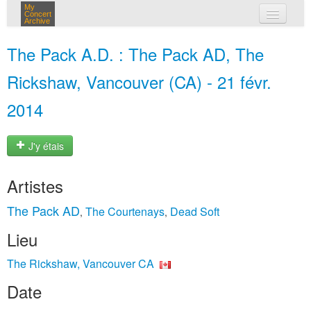
My
Concert
Archive
mes concerts
The Pack A.D. : The Pack AD, The
connexion
Rickshaw, Vancouver (CA) - 21 févr.
2014
J'y étais
Artistes
The Pack AD
The Courtenays
Dead Soft
,
,
Lieu
The Rickshaw, Vancouver CA
Date