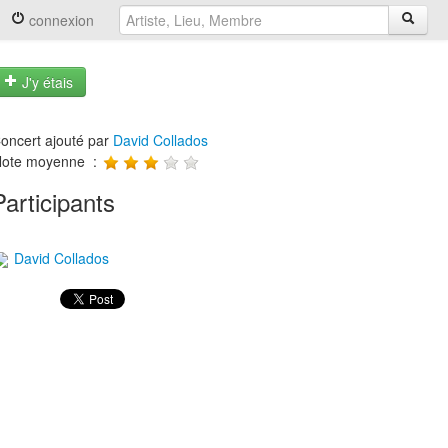
connexion
J'y étais
oncert ajouté par
David Collados
ote moyenne :
Participants
David Collados