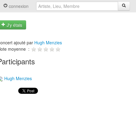
connexion
J'y étais
oncert ajouté par
Hugh Menzies
ote moyenne :
Participants
Hugh Menzies