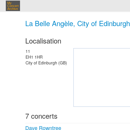
My
Concert
Archive
La Belle Angèle, City of Edinburg
Localisation
11
EH1 1HR
City of Edinburgh (GB)
7 concerts
Dave Rowntree