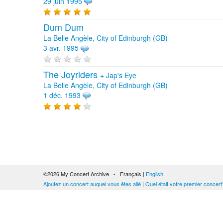
29 juin 1995
Dum Dum
La Belle Angèle, City of Edinburgh (GB)
3 avr. 1995
The Joyriders
+
Jap's Eye
La Belle Angèle, City of Edinburgh (GB)
1 déc. 1993
©2026 My Concert Archive - Français |
English
Ajoutez un concert auquel vous êtes allé
|
Quel était votre premier concert
51693 concerts de 1969 à 2027