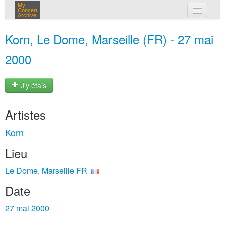
My
Concert
Archive
mes concerts
Korn, Le Dome, Marseille (FR) - 27 mai
connexion
2000
J'y étais
Artistes
Korn
Lieu
Le Dome, Marseille FR
Date
27 mai 2000