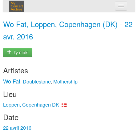
My
Concert
Archive
mes concerts
Wo Fat, Loppen, Copenhagen (DK) - 22
connexion
avr. 2016
J'y étais
Artistes
Wo Fat
Doublestone
Mothership
,
,
Lieu
Loppen, Copenhagen DK
Date
22 avril 2016