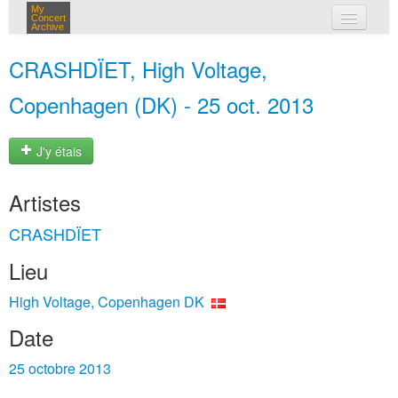
My
Concert
Archive
mes concerts
CRASHDÏET, High Voltage,
connexion
Copenhagen (DK) - 25 oct. 2013
J'y étais
Artistes
CRASHDÏET
Lieu
High Voltage, Copenhagen DK
Date
25 octobre 2013