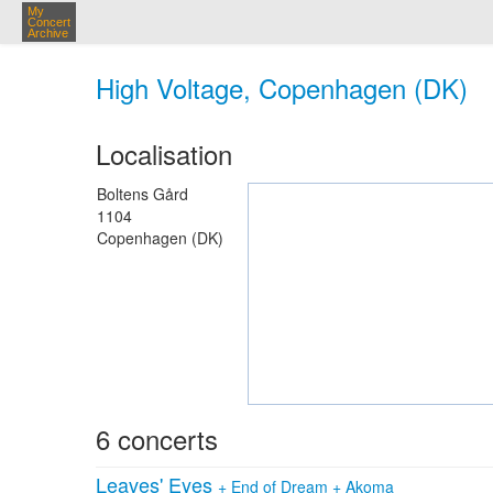
My
Concert
Archive
High Voltage, Copenhagen (DK)
Localisation
Boltens Gård
1104
Copenhagen (DK)
6 concerts
Leaves' Eyes
+
End of Dream
+
Akoma